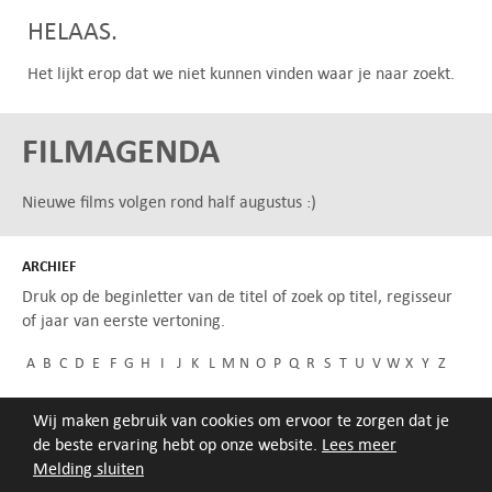
HELAAS.
Het lijkt erop dat we niet kunnen vinden waar je naar zoekt.
FILMAGENDA
Nieuwe films volgen rond half augustus :)
ARCHIEF
Druk op de beginletter van de titel of zoek op titel, regisseur
of jaar van eerste vertoning.
A
B
C
D
E
F
G
H
I
J
K
L
M
N
O
P
Q
R
S
T
U
V
W
X
Y
Z
Wij maken gebruik van cookies om ervoor te zorgen dat je
de beste ervaring hebt op onze website.
Lees meer
Melding sluiten