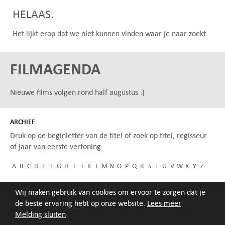
HELAAS.
Het lijkt erop dat we niet kunnen vinden waar je naar zoekt.
FILMAGENDA
Nieuwe films volgen rond half augustus :)
ARCHIEF
Druk op de beginletter van de titel of zoek op titel, regisseur
of jaar van eerste vertoning.
A
B
C
D
E
F
G
H
I
J
K
L
M
N
O
P
Q
R
S
T
U
V
W
X
Y
Z
Wij maken gebruik van cookies om ervoor te zorgen dat je
de beste ervaring hebt op onze website.
Lees meer
Melding sluiten