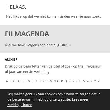
HELAAS.
Het lijkt erop dat we niet kunnen vinden waar je naar zoekt.
FILMAGENDA
Nieuwe films volgen rond half augustus :)
ARCHIEF
Druk op de beginletter van de titel of zoek op titel, regisseur
of jaar van eerste vertoning.
A
B
C
D
E
F
G
H
I
J
K
L
M
N
O
P
Q
R
S
T
U
V
W
X
Y
Z
Wij maken gebruik van cookies om ervoor te zorgen dat je
de beste ervaring hebt op onze website.
Lees meer
Melding sluiten