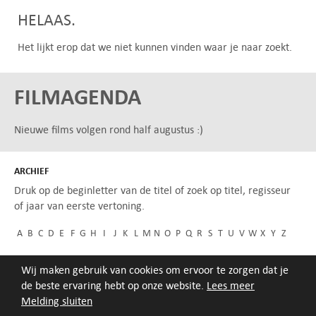
HELAAS.
Het lijkt erop dat we niet kunnen vinden waar je naar zoekt.
FILMAGENDA
Nieuwe films volgen rond half augustus :)
ARCHIEF
Druk op de beginletter van de titel of zoek op titel, regisseur
of jaar van eerste vertoning.
A
B
C
D
E
F
G
H
I
J
K
L
M
N
O
P
Q
R
S
T
U
V
W
X
Y
Z
Wij maken gebruik van cookies om ervoor te zorgen dat je
de beste ervaring hebt op onze website.
Lees meer
Melding sluiten