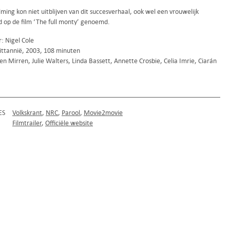
lming kon niet uitblijven van dit succesverhaal, ook wel een vrouwelijk
 op de film ‘The full monty’ genoemd.
: Nigel Cole
ittannië, 2003, 108 minuten
n Mirren, Julie Walters, Linda Bassett, Annette Crosbie, Celia Imrie, Ciarán
ES
Volkskrant
NRC
Parool
Movie2movie
Filmtrailer
Officiële website