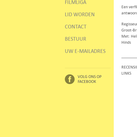
FILMLIGA
Een verfi
antwoord
LID WORDEN
Regisseur
CONTACT
Groot-Br
Met: Hele
BESTUUR
Hinds
UW E-MAILADRES
RECENSI
LINKS
VOLG ONS OP
FACEBOOK