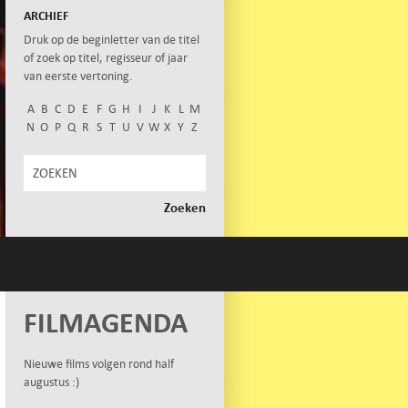
ARCHIEF
Druk op de beginletter van de titel
of zoek op titel, regisseur of jaar
van eerste vertoning.
A
B
C
D
E
F
G
H
I
J
K
L
M
N
O
P
Q
R
S
T
U
V
W
X
Y
Z
FILMAGENDA
Nieuwe films volgen rond half
augustus :)