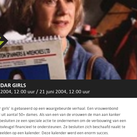
DAR GIRLS
 2004, 12:00 uur
/
21 juni 2004, 12:00 uur
r girls’ is gebaseerd op een waargebeurde verhaal. Een vrouwenbond
 uit aantal 50+ dames. Als van een van de vrouwen de man aan kanker
t besluiten ze een speciale actie te ondernemen om de verbouwing van een
svleugel financieel te ondersteunen. Ze besluiten zich beschaafd naakt te
beelden op een kalender. Deze kalender werd een enorm succes.