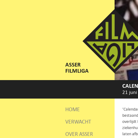
ASSER
FILMLIGA
CALEN
21 juni
HOME
‘Calenda
bestaand
VERWACHT
overlijd
ziekenhui
OVER ASSER
laten af