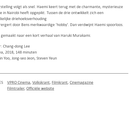
rstelling volgt als snel. Haemi keert terug met de charmante, mysterieuze
e in Nairobi heeft opgepikt. Tussen de drie ontwikkelt zich een
elijke driehoeksverhouding
rergert door Bens merkwaardige ‘hobby’. Dan verdwijnt Haemi spoorloos.
is gemaakt naar een kort verhaal van Haruki Murakami.
r: Chang-dong Lee
ea, 2018, 148 minuten
in Yoo, Jong-seo Jeon, Steven Yeun
ES
VPRO Cinema
Volkskrant
Filmkrant
Cinemagazine
Filmtrailer
Officiële website