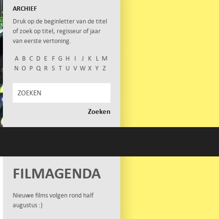
ARCHIEF
Druk op de beginletter van de titel
of zoek op titel, regisseur of jaar
van eerste vertoning.
A
B
C
D
E
F
G
H
I
J
K
L
M
N
O
P
Q
R
S
T
U
V
W
X
Y
Z
FILMAGENDA
Nieuwe films volgen rond half
augustus :)