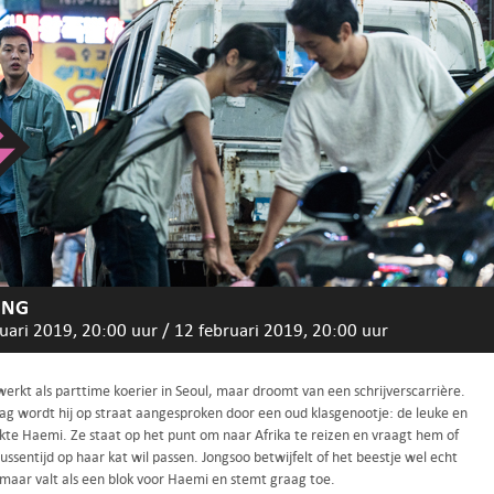
ING
uari 2019, 20:00 uur
/
12 februari 2019, 20:00 uur
erkt als parttime koerier in Seoul, maar droomt van een schrijverscarrière.
ag wordt hij op straat aangesproken door een oud klasgenootje: de leuke en
te Haemi. Ze staat op het punt om naar Afrika te reizen en vraagt hem of
 tussentijd op haar kat wil passen. Jongsoo betwijfelt of het beestje wel echt
 maar valt als een blok voor Haemi en stemt graag toe.