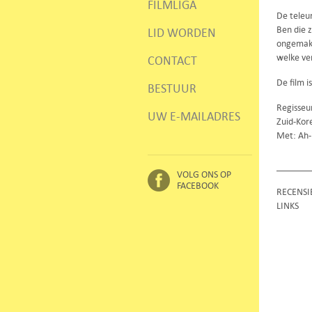
FILMLIGA
De teleu
Ben die z
LID WORDEN
ongemakk
welke ve
CONTACT
De film 
BESTUUR
Regisseu
UW E-MAILADRES
Zuid-Kor
Met: Ah-
VOLG ONS OP
FACEBOOK
RECENSI
LINKS