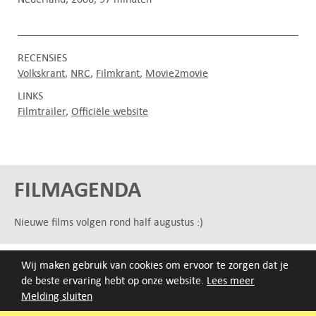
RECENSIES
Volkskrant
NRC
Filmkrant
Movie2movie
LINKS
Filmtrailer
Officiële website
FILMAGENDA
Nieuwe films volgen rond half augustus :)
ARCHIEF
Wij maken gebruik van cookies om ervoor te zorgen dat je
de beste ervaring hebt op onze website.
Lees meer
Druk op de beginletter van de titel of zoek op titel, regisseur
Melding sluiten
of jaar van eerste vertoning.