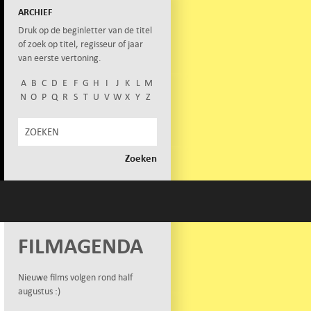
ARCHIEF
Druk op de beginletter van de titel
of zoek op titel, regisseur of jaar
van eerste vertoning.
A
B
C
D
E
F
G
H
I
J
K
L
M
N
O
P
Q
R
S
T
U
V
W
X
Y
Z
FILMAGENDA
Nieuwe films volgen rond half
augustus :)