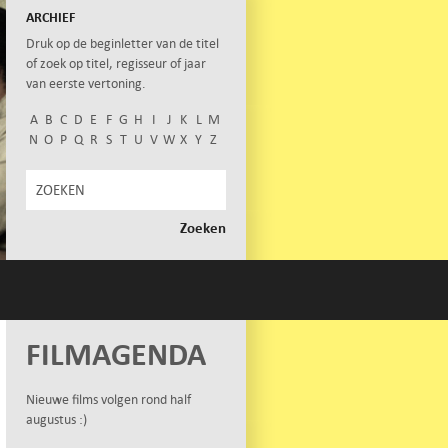
ARCHIEF
Druk op de beginletter van de titel
of zoek op titel, regisseur of jaar
van eerste vertoning.
A
B
C
D
E
F
G
H
I
J
K
L
M
N
O
P
Q
R
S
T
U
V
W
X
Y
Z
FILMAGENDA
Nieuwe films volgen rond half
augustus :)