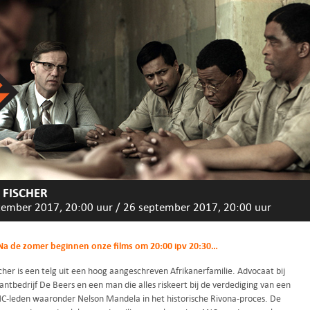
FISCHER
tember 2017, 20:00 uur
/
26 september 2017, 20:00 uur
Na de zomer beginnen onze films om 20:00 ipv 20:30…
her is een telg uit een hoog aangeschreven Afrikanerfamilie. Advocaat bij
ntbedrijf De Beers en een man die alles riskeert bij de verdediging van een
C-leden waaronder Nelson Mandela in het historische Rivona-proces. De