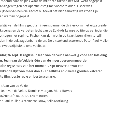
vernoemd naar de plek waar de militante tak van het ANC werd opgepakt
 aanslagen tegen het apartheidsregime voorbereidden. Fisher was
nlijk één van hen die slechts bij toeval net niet aanwezig was toen zijn
en werden opgepakt.
lstijl van de film is gegoten in een spannende thrillervorm met uitgebreide
 scenes en de verbeten jacht van de Zuid-Afrikaanse politie op eenieder die
et tegen het regime. Fischer kan zich niet in de kaart laten kijken terwijl
enden in de beklaagdenbank zitten. De uitstekend acterende Peter Paul Muller
e tweestrijd uitstekend voelbaar.
sdag 26 sept. is regisseur Jean van de Velde aanwezig voor een inleiding
n. Jean van de Velde is één van de meest gerenommeerde
dse regisseurs van het moment. Zijn oeuvre omvat een
kkende lijst van meer dan 15 speelfilms en diverse gouden kalveren
te film, beste regie en beste scenario.
r: Jean van de Velde
: Jean van de Velde, Dominic Morgan, Matt Harvey
d/Zuid-Afrika, 2017, 124 minuten
er Paul Muller, Antoinette Louw, Sello Motloung