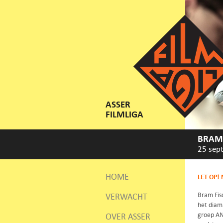
ASSER
FILMLIGA
BRAM 
25 sep
HOME
LET OP! 
Bram Fisc
VERWACHT
het diama
groep AN
OVER ASSER