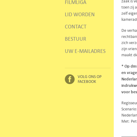
zaak is 
FILMLIGA
toen zij
zelf eige
LID WORDEN
kamerad
CONTACT
De verhaa
rechtbank
BESTUUR
zich verz
zijn vri
UW E-MAILADRES
maakt di
* Op din
en vrage
VOLG ONS OP
Nederlan
FACEBOOK
indrukwe
voor bes
Regisseu
Scenario
Nederlan
Met: Pet