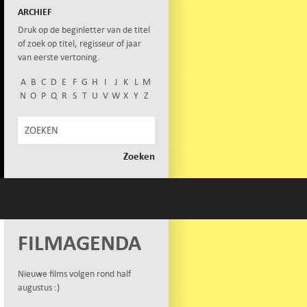
ARCHIEF
Druk op de beginletter van de titel
of zoek op titel, regisseur of jaar
van eerste vertoning.
A
B
C
D
E
F
G
H
I
J
K
L
M
N
O
P
Q
R
S
T
U
V
W
X
Y
Z
FILMAGENDA
Nieuwe films volgen rond half
augustus :)