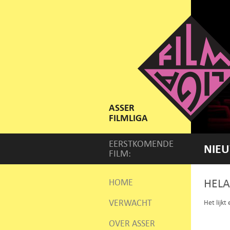
ASSER
FILMLIGA
EERSTKOMENDE
NIEU
FILM:
HELA
HOME
VERWACHT
Het lijkt
OVER ASSER