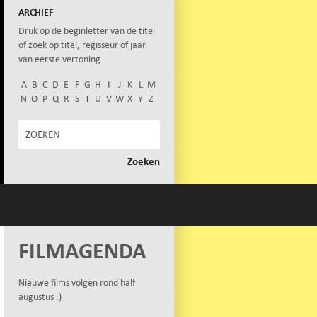
ARCHIEF
Druk op de beginletter van de titel
of zoek op titel, regisseur of jaar
van eerste vertoning.
A
B
C
D
E
F
G
H
I
J
K
L
M
N
O
P
Q
R
S
T
U
V
W
X
Y
Z
FILMAGENDA
Nieuwe films volgen rond half
augustus :)