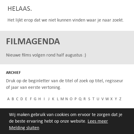
HELAAS.
Het lijkt erop dat we niet kunnen vinden waar je naar zoekt.
FILMAGENDA
Nieuwe films volgen rond half augustus :)
ARCHIEF
Druk op de beginletter van de titel of zoek op titel, regisseur
of jaar van eerste vertoning.
A
B
C
D
E
F
G
H
I
J
K
L
M
N
O
P
Q
R
S
T
U
V
W
X
Y
Z
Wij maken gebruik van cookies om ervoor te zorgen dat je
de beste ervaring hebt op onze website.
Lees meer
Melding sluiten