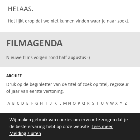
HELAAS.
Het lijkt erop dat we niet kunnen vinden waar je naar zoekt.
FILMAGENDA
Nieuwe films volgen rond half augustus :)
ARCHIEF
Druk op de beginletter van de titel of zoek op titel, regisseur
of jaar van eerste vertoning.
A
B
C
D
E
F
G
H
I
J
K
L
M
N
O
P
Q
R
S
T
U
V
W
X
Y
Z
Wij maken gebruik van cookies om ervoor te zorgen dat je
de beste ervaring hebt op onze website.
Lees meer
Melding sluiten