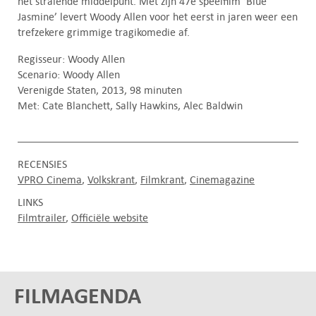
het stralende middelpunt. Met zijn 47e speelfilm ‘Blue
Jasmine’ levert Woody Allen voor het eerst in jaren weer een
trefzekere grimmige tragikomedie af.
Regisseur: Woody Allen
Scenario: Woody Allen
Verenigde Staten, 2013, 98 minuten
Met: Cate Blanchett, Sally Hawkins, Alec Baldwin
RECENSIES
VPRO Cinema
Volkskrant
Filmkrant
Cinemagazine
LINKS
Filmtrailer
Officiële website
FILMAGENDA