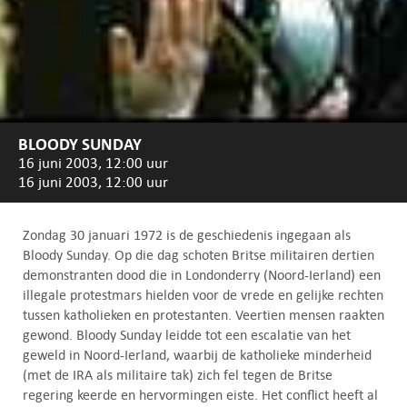
BLOODY SUNDAY
16 juni 2003, 12:00 uur
16 juni 2003, 12:00 uur
Zondag 30 januari 1972 is de geschiedenis ingegaan als
Bloody Sunday. Op die dag schoten Britse militairen dertien
demonstranten dood die in Londonderry (Noord-Ierland) een
illegale protestmars hielden voor de vrede en gelijke rechten
tussen katholieken en protestanten. Veertien mensen raakten
gewond. Bloody Sunday leidde tot een escalatie van het
geweld in Noord-Ierland, waarbij de katholieke minderheid
(met de IRA als militaire tak) zich fel tegen de Britse
regering keerde en hervormingen eiste. Het conflict heeft al