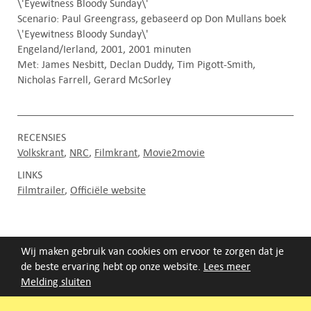
\'Eyewitness Bloody Sunday\'
Scenario: Paul Greengrass, gebaseerd op Don Mullans boek
\'Eyewitness Bloody Sunday\'
Engeland/Ierland, 2001, 2001 minuten
Met: James Nesbitt, Declan Duddy, Tim Pigott-Smith,
Nicholas Farrell, Gerard McSorley
RECENSIES
Volkskrant
NRC
Filmkrant
Movie2movie
LINKS
Filmtrailer
Officiële website
Wij maken gebruik van cookies om ervoor te zorgen dat je
FILMAGENDA
de beste ervaring hebt op onze website.
Lees meer
Melding sluiten
Nieuwe films volgen rond half augustus :)