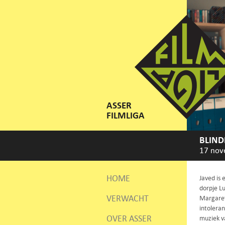
ASSER
FILMLIGA
BLIND
17 nov
HOME
Javed is 
dorpje L
VERWACHT
Margaret
intoleran
OVER ASSER
muziek v