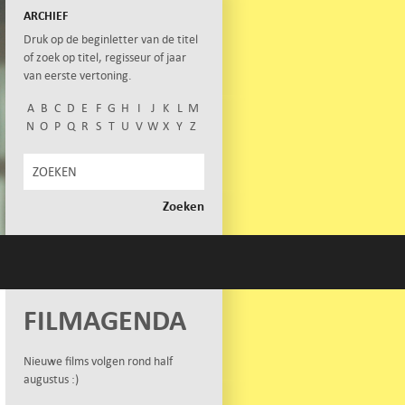
ARCHIEF
Druk op de beginletter van de titel
of zoek op titel, regisseur of jaar
van eerste vertoning.
A
B
C
D
E
F
G
H
I
J
K
L
M
N
O
P
Q
R
S
T
U
V
W
X
Y
Z
FILMAGENDA
Nieuwe films volgen rond half
augustus :)