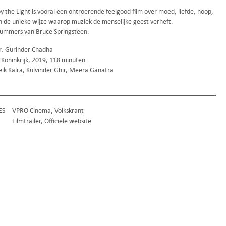
y the Light is vooral een ontroerende feelgood film over moed, liefde, hoop,
en de unieke wijze waarop muziek de menselijke geest verheft.
snummers van Bruce Springsteen.
r: Gurinder Chadha
 Koninkrijk, 2019, 118 minuten
eik Kalra, Kulvinder Ghir, Meera Ganatra
ES
VPRO Cinema
Volkskrant
Filmtrailer
Officiële website