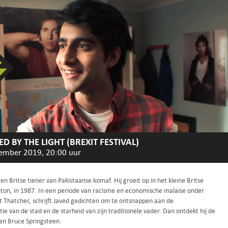
ED BY THE LIGHT (BREXIT FESTIVAL)
ember 2019, 20:00 uur
een Britse tiener van Pakistaanse komaf. Hij groeit op in het kleine Britse
uton, in 1987. In een periode van racisme en economische malaise onder
 Thatcher, schrijft Javed gedichten om te ontsnappen aan de
tie van de stad en de starheid van zijn traditionele vader. Dan ontdekt hij de
an Bruce Springsteen.