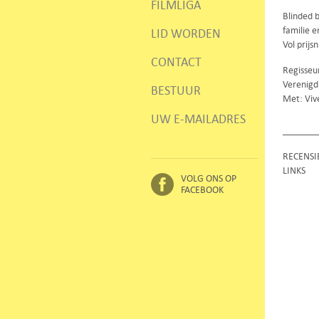
FILMLIGA
Blinded b
familie 
LID WORDEN
Vol prij
CONTACT
Regisseu
Verenigd
BESTUUR
Met: Viv
UW E-MAILADRES
RECENSI
LINKS
VOLG ONS OP
FACEBOOK