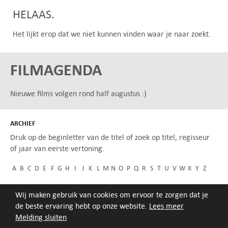
HELAAS.
Het lijkt erop dat we niet kunnen vinden waar je naar zoekt.
FILMAGENDA
Nieuwe films volgen rond half augustus :)
ARCHIEF
Druk op de beginletter van de titel of zoek op titel, regisseur
of jaar van eerste vertoning.
A
B
C
D
E
F
G
H
I
J
K
L
M
N
O
P
Q
R
S
T
U
V
W
X
Y
Z
Wij maken gebruik van cookies om ervoor te zorgen dat je
de beste ervaring hebt op onze website.
Lees meer
Melding sluiten