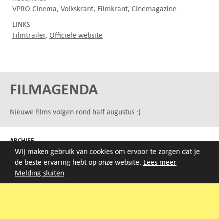
VPRO Cinema
Volkskrant
Filmkrant
Cinemagazine
LINKS
Filmtrailer
Officiële website
FILMAGENDA
Nieuwe films volgen rond half augustus :)
ARCHIEF
Wij maken gebruik van cookies om ervoor te zorgen dat je
Druk op de beginletter van de titel of zoek op titel, regisseur
de beste ervaring hebt op onze website.
Lees meer
of jaar van eerste vertoning.
Melding sluiten
A
B
C
D
E
F
G
H
I
J
K
L
M
N
O
P
Q
R
S
T
U
V
W
X
Y
Z