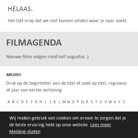
HELAAS.
Het lijkt erop dat we niet kunnen vinden waar je naar zoekt.
FILMAGENDA
Nieuwe films volgen rond half augustus :)
ARCHIEF
Druk op de beginletter van de titel of zoek op titel, regisseur
of jaar van eerste vertoning.
A
B
C
D
E
F
G
H
I
J
K
L
M
N
O
P
Q
R
S
T
U
V
W
X
Y
Z
Wij maken gebruik van cookies om ervoor te zorgen dat je
de beste ervaring hebt op onze website.
Lees meer
Melding sluiten