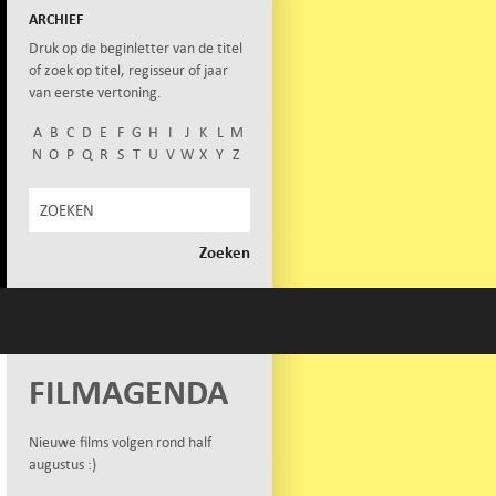
ARCHIEF
Druk op de beginletter van de titel
of zoek op titel, regisseur of jaar
van eerste vertoning.
A
B
C
D
E
F
G
H
I
J
K
L
M
N
O
P
Q
R
S
T
U
V
W
X
Y
Z
FILMAGENDA
Nieuwe films volgen rond half
augustus :)