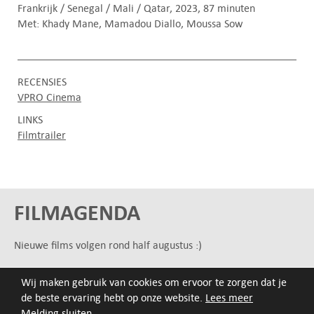
Frankrijk / Senegal / Mali / Qatar, 2023, 87 minuten
Met: Khady Mane, Mamadou Diallo, Moussa Sow
RECENSIES
VPRO Cinema
LINKS
Filmtrailer
FILMAGENDA
Nieuwe films volgen rond half augustus :)
Wij maken gebruik van cookies om ervoor te zorgen dat je
ARCHIEF
de beste ervaring hebt op onze website.
Lees meer
Druk op de beginletter van de titel of zoek op titel, regisseur
Melding sluiten