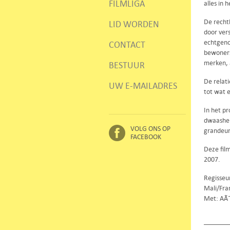
FILMLIGA
alles in 
De recht
LID WORDEN
door ver
echtgenoo
CONTACT
bewoners
merken, 
BESTUUR
De relati
UW E-MAILADRES
tot wat e
In het p
dwaashei
VOLG ONS OP
grandeur
FACEBOOK
Deze film
2007.
Regisseu
Mali/Fra
Met: AÃ¯