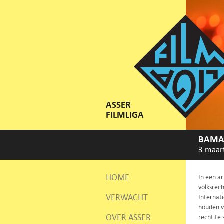
ASSER
FILMLIGA
BAMA
3 maar
HOME
In een a
volksrech
VERWACHT
Internat
houden vo
OVER ASSER
recht te