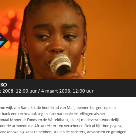
KO
t 2008, 12:00 uur
/
4 maart 2008, 12:00 uur
rme wijk van Bamako, de hoofdstad van Mali, openen burgers op een
tbank een rechtszaak tegen internationale instellingen als het
ionaal Monetair Fonds en de Wereldbank, die zij medeverantwoordelijk
or de armoede die Afrika teistert en verscheurt. Ook al lijkt hun poging
 spreken weinig kans te hebben, stellen de rechters, advocaten en getuigen