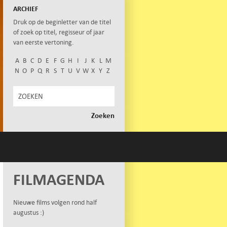
ARCHIEF
Druk op de beginletter van de titel
of zoek op titel, regisseur of jaar
van eerste vertoning.
A
B
C
D
E
F
G
H
I
J
K
L
M
N
O
P
Q
R
S
T
U
V
W
X
Y
Z
FILMAGENDA
Nieuwe films volgen rond half
augustus :)