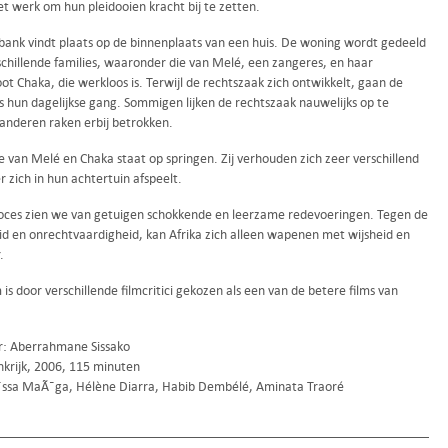
het werk om hun pleidooien kracht bij te zetten.
bank vindt plaats op de binnenplaats van een huis. De woning wordt gedeeld
schillende families, waaronder die van Melé, een zangeres, en haar
t Chaka, die werkloos is. Terwijl de rechtszaak zich ontwikkelt, gaan de
 hun dagelijkse gang. Sommigen lijken de rechtszaak nauwelijks op te
anderen raken erbij betrokken.
e van Melé en Chaka staat op springen. Zij verhouden zich zeer verschillend
r zich in hun achtertuin afspeelt.
roces zien we van getuigen schokkende en leerzame redevoeringen. Tegen de
d en onrechtvaardigheid, kan Afrika zich alleen wapenen met wijsheid en
.
 is door verschillende filmcritici gekozen als een van de betere films van
r: Aberrahmane Sissako
nkrijk, 2006, 115 minuten
ssa MaÃ¯ga, Hélène Diarra, Habib Dembélé, Aminata Traoré