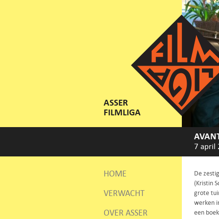
ASSER
FILMLIGA
AVANT
7 april
HOME
De zestig
(Kristin 
VERWACHT
grote tui
werken i
OVER ASSER
een boeke