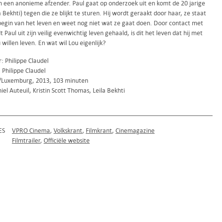
n een anonieme afzender. Paul gaat op onderzoek uit en komt de 20 jarige
a Bekhti) tegen die ze blijkt te sturen. Hij wordt geraakt door haar, ze staat
begin van het leven en weet nog niet wat ze gaat doen. Door contact met
 Paul uit zijn veilig evenwichtig leven gehaald, is dit het leven dat hij met
 willen leven. En wat wil Lou eigenlijk?
: Philippe Claudel
 Philippe Claudel
k/Luxemburg, 2013, 103 minuten
el Auteuil, Kristin Scott Thomas, Leila Bekhti
ES
VPRO Cinema
Volkskrant
Filmkrant
Cinemagazine
Filmtrailer
Officiële website