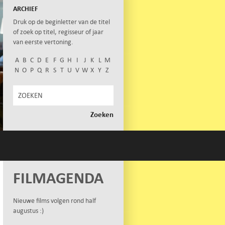
ARCHIEF
Druk op de beginletter van de titel
of zoek op titel, regisseur of jaar
van eerste vertoning.
A
B
C
D
E
F
G
H
I
J
K
L
M
N
O
P
Q
R
S
T
U
V
W
X
Y
Z
FILMAGENDA
Nieuwe films volgen rond half
augustus :)