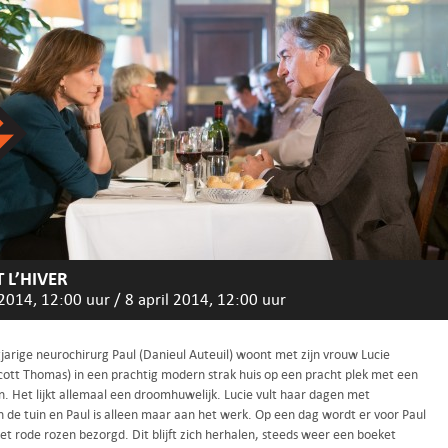
 L’HIVER
 2014, 12:00 uur
/
8 april 2014, 12:00 uur
jarige neurochirurg Paul (Danieul Auteuil) woont met zijn vrouw Lucie
Scott Thomas) in een prachtig modern strak huis op een pracht plek met een
n. Het lijkt allemaal een droomhuwelijk. Lucie vult haar dagen met
n de tuin en Paul is alleen maar aan het werk. Op een dag wordt er voor Paul
t rode rozen bezorgd. Dit blijft zich herhalen, steeds weer een boeket