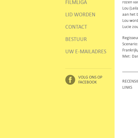
FILMLIGA
rozen va
Lou (Leil
LID WORDEN
aan het 
Lou wordt
CONTACT
Lucie zou
Regisseur
BESTUUR
Scenario:
Frankrij
UW E-MAILADRES
Met: Dani
VOLG ONS OP
RECENSI
FACEBOOK
LINKS