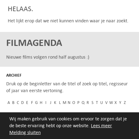
HELAAS.
Het lijkt erop dat we niet kunnen vinden waar je naar zoekt.
FILMAGENDA
Nieuwe films volgen rond half augustus :)
ARCHIEF
Druk op de beginletter van de titel of zoek op titel, regisseur
of jaar van eerste vertoning.
A
B
C
D
E
F
G
H
I
J
K
L
M
N
O
P
Q
R
S
T
U
V
W
X
Y
Z
Wij maken gebruik van cookies om ervoor te zorgen dat je
de beste ervaring hebt op onze website.
Lees meer
Melding sluiten