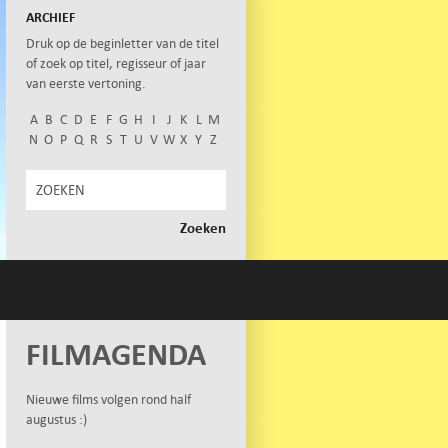
ARCHIEF
Druk op de beginletter van de titel
of zoek op titel, regisseur of jaar
van eerste vertoning.
A
B
C
D
E
F
G
H
I
J
K
L
M
N
O
P
Q
R
S
T
U
V
W
X
Y
Z
FILMAGENDA
Nieuwe films volgen rond half
augustus :)