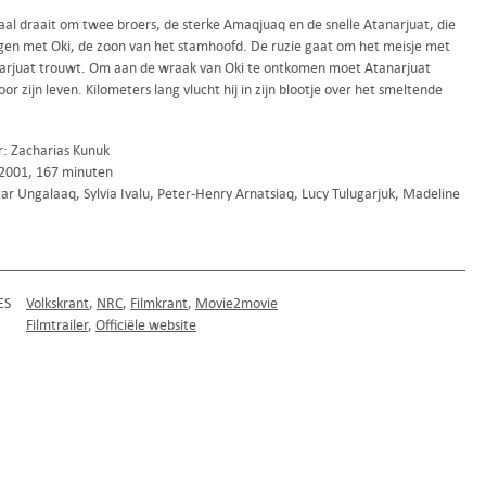
aal draait om twee broers, de sterke Amaqjuaq en de snelle Atanarjuat, die
ijgen met Oki, de zoon van het stamhoofd. De ruzie gaat om het meisje met
arjuat trouwt. Om aan de wraak van Oki te ontkomen moet Atanarjuat
or zijn leven. Kilometers lang vlucht hij in zijn blootje over het smeltende
r: Zacharias Kunuk
2001, 167 minuten
ar Ungalaaq, Sylvia Ivalu, Peter-Henry Arnatsiaq, Lucy Tulugarjuk, Madeline
ES
Volkskrant
NRC
Filmkrant
Movie2movie
Filmtrailer
Officiële website