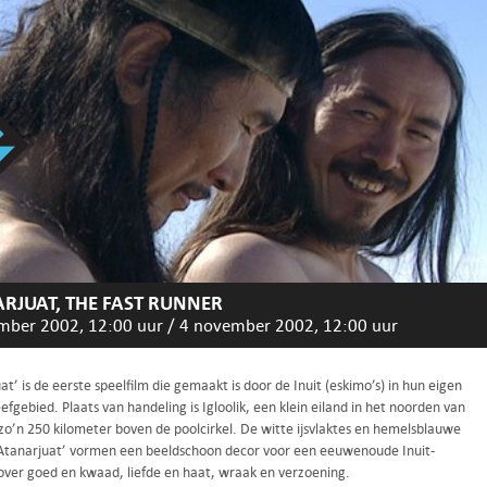
RJUAT, THE FAST RUNNER
mber 2002, 12:00 uur
/
4 november 2002, 12:00 uur
at’ is de eerste speelfilm die gemaakt is door de Inuit (eskimo’s) in hun eigen
eefgebied. Plaats van handeling is Igloolik, een klein eiland in het noorden van
zo’n 250 kilometer boven de poolcirkel. De witte ijsvlaktes en hemelsblauwe
 ‘Atanarjuat’ vormen een beeldschoon decor voor een eeuwenoude Inuit-
over goed en kwaad, liefde en haat, wraak en verzoening.