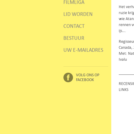
FILMLIGA
Het verh
ruzie kr
LID WORDEN
wie Atan
rennen vo
CONTACT
ijs….
BESTUUR
Regisseu
Canada, 
UW E-MAILADRES
Met: Nat
Ivalu
VOLG ONS OP
FACEBOOK
RECENSI
LINKS