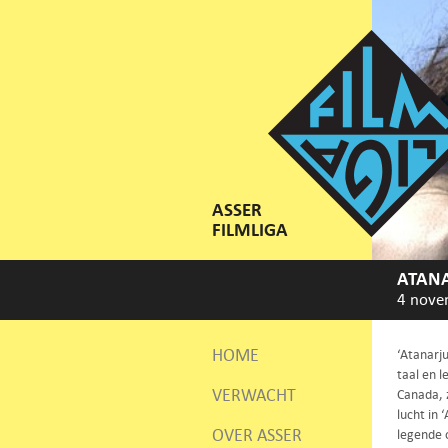
ASSER
FILMLIGA
ATANA
4 nove
HOME
‘Atanarju
taal en l
VERWACHT
Canada, 
lucht in
OVER ASSER
legende 