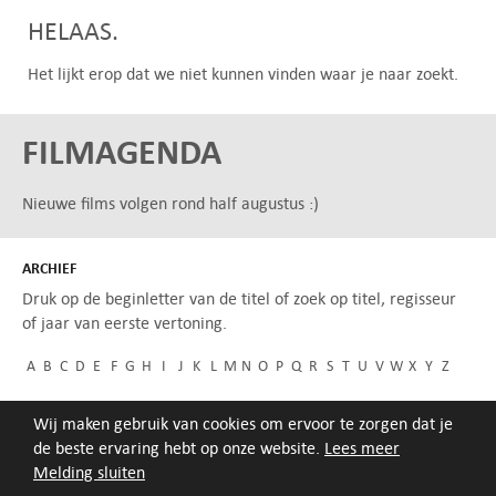
HELAAS.
Het lijkt erop dat we niet kunnen vinden waar je naar zoekt.
FILMAGENDA
Nieuwe films volgen rond half augustus :)
ARCHIEF
Druk op de beginletter van de titel of zoek op titel, regisseur
of jaar van eerste vertoning.
A
B
C
D
E
F
G
H
I
J
K
L
M
N
O
P
Q
R
S
T
U
V
W
X
Y
Z
Wij maken gebruik van cookies om ervoor te zorgen dat je
de beste ervaring hebt op onze website.
Lees meer
Melding sluiten