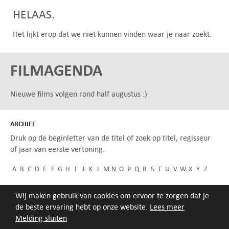
HELAAS.
Het lijkt erop dat we niet kunnen vinden waar je naar zoekt.
FILMAGENDA
Nieuwe films volgen rond half augustus :)
ARCHIEF
Druk op de beginletter van de titel of zoek op titel, regisseur
of jaar van eerste vertoning.
A
B
C
D
E
F
G
H
I
J
K
L
M
N
O
P
Q
R
S
T
U
V
W
X
Y
Z
Wij maken gebruik van cookies om ervoor te zorgen dat je
de beste ervaring hebt op onze website.
Lees meer
Melding sluiten