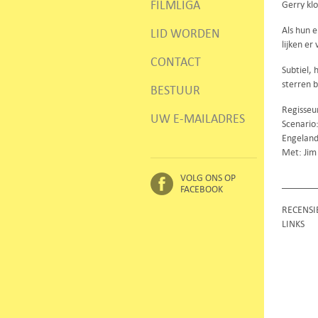
FILMLIGA
Gerry kl
Als hun e
LID WORDEN
lijken e
CONTACT
Subtiel, 
sterren 
BESTUUR
Regisseu
UW E-MAILADRES
Scenario
Engeland
Met: Jim
VOLG ONS OP
FACEBOOK
RECENSI
LINKS