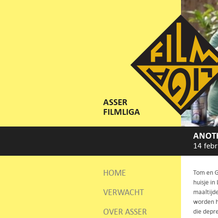
ASSER
FILMLIGA
ANOT
14 febr
HOME
Tom en G
huisje in
VERWACHT
maaltijd
worden he
OVER ASSER
die depr