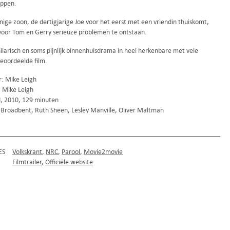
oppen.
nige zoon, de dertigjarige Joe voor het eerst met een vriendin thuiskomt,
r voor Tom en Gerry serieuze problemen te ontstaan.
hilarisch en soms pijnlijk binnenhuisdrama in heel herkenbare met vele
beoordeelde film.
r: Mike Leigh
: Mike Leigh
, 2010, 129 minuten
 Broadbent, Ruth Sheen, Lesley Manville, Oliver Maltman
ES
Volkskrant
NRC
Parool
Movie2movie
Filmtrailer
Officiële website