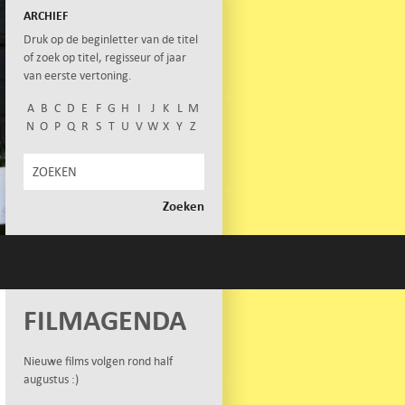
ARCHIEF
Druk op de beginletter van de titel
of zoek op titel, regisseur of jaar
van eerste vertoning.
A
B
C
D
E
F
G
H
I
J
K
L
M
N
O
P
Q
R
S
T
U
V
W
X
Y
Z
FILMAGENDA
Nieuwe films volgen rond half
augustus :)