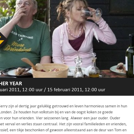
HER YEAR
uari 2011, 12:00 uur
/
15 februari 2011, 12:00 uur
erry zijn al dertig jaar gelukkig getrouwd en leven harmonieus samen in hun
 Londen. Ze houden hun volkstuin bij en van de oogst koken ze goede
en voor hun vrienden. Vier seizoenen lang. Alweer een jaar ouder. Ouder
t verval en verlies staan centraal. Het zijn vooral familieleden en vrienden,
essief, een tikje beschonken of gewoon alleenstaand aan de deur van Tom en