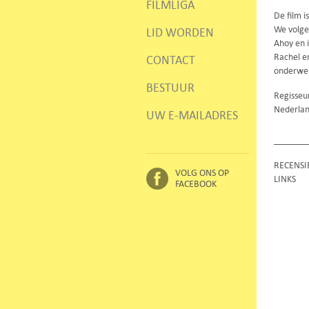
FILMLIGA
De film 
We volgen
LID WORDEN
Ahoy en i
Rachel e
CONTACT
onderwerp
BESTUUR
Regisseu
Nederlan
UW E-MAILADRES
RECENSI
VOLG ONS OP
LINKS
FACEBOOK