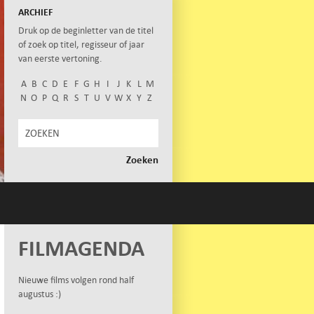
ARCHIEF
Druk op de beginletter van de titel
of zoek op titel, regisseur of jaar
van eerste vertoning.
A
B
C
D
E
F
G
H
I
J
K
L
M
N
O
P
Q
R
S
T
U
V
W
X
Y
Z
FILMAGENDA
Nieuwe films volgen rond half
augustus :)