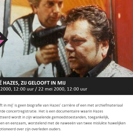
 HAZES, ZIJ GELOOFT IN MIJ
 2000, 12:00 uur
/
22 mei 2000, 12:00 uur
oft in mij’ is geen biografie van Hazes’ carrière of een met archiefmateriaal
rde concertregistratie. Het is een documentaire waarin Hazes
tteerd wordt in zijn wisselende gemoedstoestanden, toegankelijk,
en en eenzaam, worstelend met de naweeën van twee mislukte huwelijken
tioneerd over zijn overleden ouders.