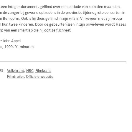
is een integer document, gefilmd over een periode van zo’n tien maanden.
 de zanger bij gewone optredens in de provincie, tijdens grote concerten in
n Benidorm. Ook is hij thuis gefilmd in zijn villa in Vinkeveen met zijn vrouw
n hun twee kinderen. Door de gebeurtenissen in zijn privé-leven wordt Hazes
 van een smartlap die hij ooit zelf schreef.
r: John Appel
d, 1999, 91 minuten
ES
Volkskrant
NRC
Filmkrant
Filmtrailer
Officiële website