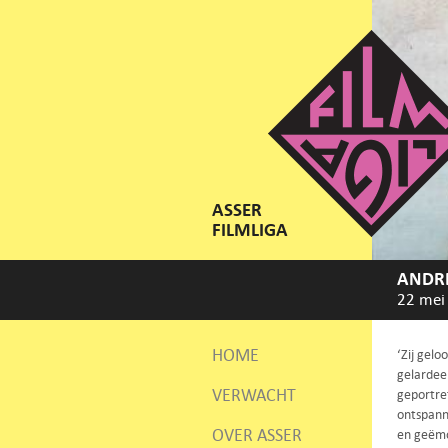
ASSER
FILMLIGA
ANDRÉ
22 mei
HOME
‘Zij gelo
gelardee
VERWACHT
geportre
ontspann
OVER ASSER
en geëmo