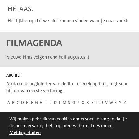
HELAAS.
Het lijkt erop dat we niet kunnen vinden waar je naar zoekt.
FILMAGENDA
Nieuwe films volgen rond half augustus :)
ARCHIEF
Druk op de beginletter van de titel of zoek op titel, regisseur
of jaar van eerste vertoning.
A
B
C
D
E
F
G
H
I
J
K
L
M
N
O
P
Q
R
S
T
U
V
W
X
Y
Z
Wij maken gebruik van cookies om ervoor te zorgen dat je
de beste ervaring hebt op onze website.
Lees meer
Melding sluiten