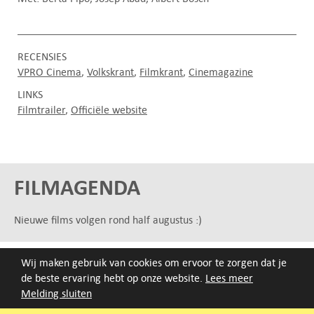
RECENSIES
VPRO Cinema
Volkskrant
Filmkrant
Cinemagazine
LINKS
Filmtrailer
Officiële website
FILMAGENDA
Nieuwe films volgen rond half augustus :)
ARCHIEF
Wij maken gebruik van cookies om ervoor te zorgen dat je
de beste ervaring hebt op onze website.
Lees meer
Druk op de beginletter van de titel of zoek op titel, regisseur
Melding sluiten
of jaar van eerste vertoning.