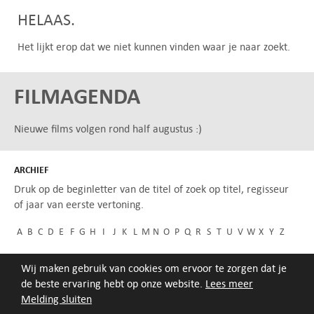
HELAAS.
Het lijkt erop dat we niet kunnen vinden waar je naar zoekt.
FILMAGENDA
Nieuwe films volgen rond half augustus :)
ARCHIEF
Druk op de beginletter van de titel of zoek op titel, regisseur
of jaar van eerste vertoning.
A
B
C
D
E
F
G
H
I
J
K
L
M
N
O
P
Q
R
S
T
U
V
W
X
Y
Z
Wij maken gebruik van cookies om ervoor te zorgen dat je
de beste ervaring hebt op onze website.
Lees meer
Melding sluiten