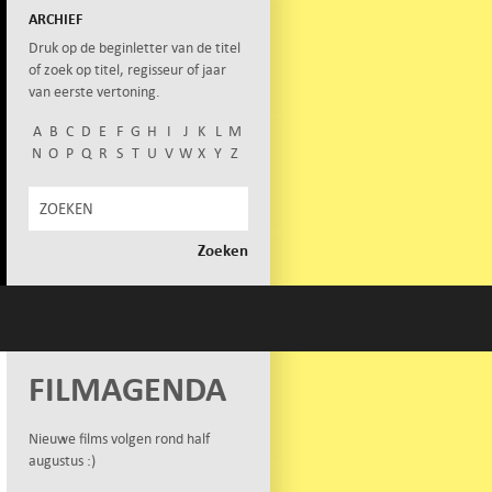
ARCHIEF
Druk op de beginletter van de titel
of zoek op titel, regisseur of jaar
van eerste vertoning.
A
B
C
D
E
F
G
H
I
J
K
L
M
N
O
P
Q
R
S
T
U
V
W
X
Y
Z
FILMAGENDA
Nieuwe films volgen rond half
augustus :)