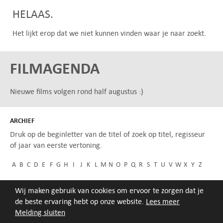
HELAAS.
Het lijkt erop dat we niet kunnen vinden waar je naar zoekt.
FILMAGENDA
Nieuwe films volgen rond half augustus :)
ARCHIEF
Druk op de beginletter van de titel of zoek op titel, regisseur
of jaar van eerste vertoning.
A
B
C
D
E
F
G
H
I
J
K
L
M
N
O
P
Q
R
S
T
U
V
W
X
Y
Z
Wij maken gebruik van cookies om ervoor te zorgen dat je
de beste ervaring hebt op onze website.
Lees meer
Melding sluiten