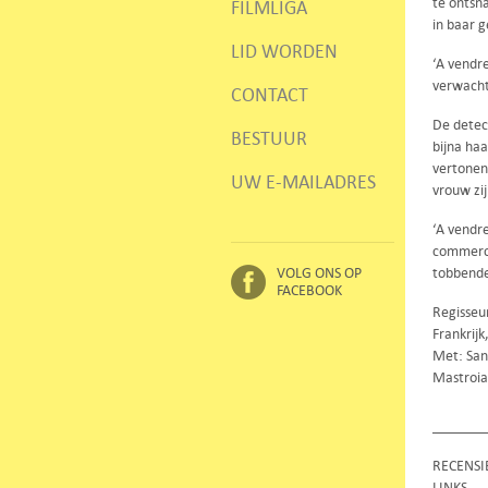
te ontsn
FILMLIGA
in baar 
LID WORDEN
‘A vendr
verwacht
CONTACT
De detec
BESTUUR
bijna ha
vertonen
UW E-MAILADRES
vrouw zij
‘A vendre
commerci
VOLG ONS OP
tobbend
FACEBOOK
Regisseu
Frankrij
Met: Sand
Mastroia
RECENSI
LINKS