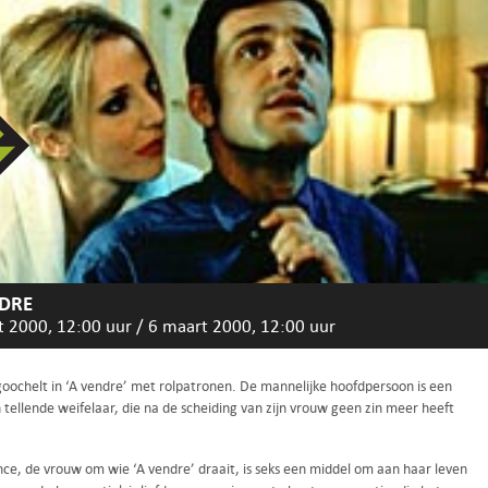
DRE
t 2000, 12:00 uur
/
6 maart 2000, 12:00 uur
oochelt in ‘A vendre’ met rolpatronen. De mannelijke hoofdpersoon is een
 tellende weifelaar, die na de scheiding van zijn vrouw geen zin meer heeft
nce, de vrouw om wie ‘A vendre’ draait, is seks een middel om aan haar leven