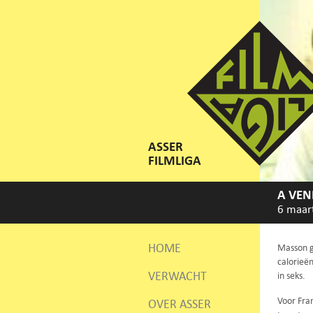
ASSER
FILMLIGA
A VEN
6 maar
HOME
Masson g
calorieën
VERWACHT
in seks.
Voor Fra
OVER ASSER