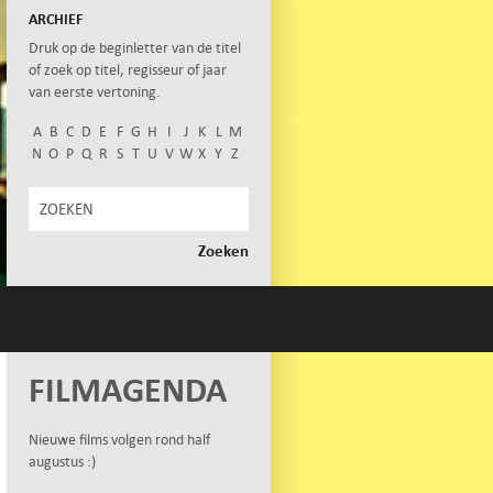
ARCHIEF
Druk op de beginletter van de titel
of zoek op titel, regisseur of jaar
van eerste vertoning.
A
B
C
D
E
F
G
H
I
J
K
L
M
N
O
P
Q
R
S
T
U
V
W
X
Y
Z
FILMAGENDA
Nieuwe films volgen rond half
augustus :)