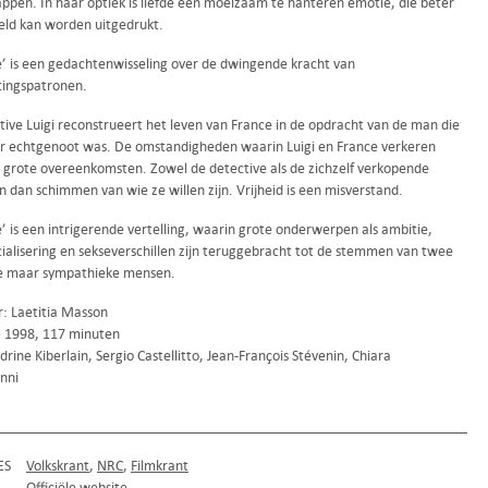
appen. In haar optiek is liefde een moeizaam te hanteren emotie, die beter
geld kan worden uitgedrukt.
e’ is een gedachtenwisseling over de dwingende kracht van
ingspatronen.
tive Luigi reconstrueert het leven van France in de opdracht van de man die
ar echtgenoot was. De omstandigheden waarin Luigi en France verkeren
 grote overeenkomsten. Zowel de detective als de zichzelf verkopende
n dan schimmen van wie ze willen zijn. Vrijheid is een misverstand.
’ is een intrigerende vertelling, waarin grote onderwerpen als ambitie,
alisering en sekseverschillen zijn teruggebracht tot de stemmen van twee
e maar sympathieke mensen.
r: Laetitia Masson
k, 1998, 117 minuten
rine Kiberlain, Sergio Castellitto, Jean-François Stévenin, Chiara
nni
ES
Volkskrant
NRC
Filmkrant
Officiële website