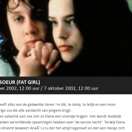
SOEUR (FAT GIRL)
ber 2002, 12:00 uur
/
7 oktober 2002, 12:00 uur
eft alles van de gekwelde tiener: te dik, te lomp, te lelijk en een mooi
arige zus die alle aandacht van jongens krijgt.
en vakantie aan zee ziet ze Elena een vriendje krijgen. Het wordt duidelijk
iden verschillende opvattingen hebben over ‘de eerste nacht’. Terwijl Elena
e droomt beweert AnaÃ¯s cru dat het altijd tegenvalt en dat een meisje zich