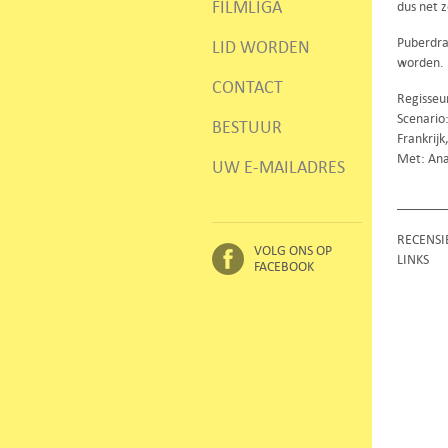
FILMLIGA
dus net 
Puberdra
LID WORDEN
worden.
CONTACT
Regisseur
Scenario:
BESTUUR
Frankrij
Met: Ana
UW E-MAILADRES
RECENSI
VOLG ONS OP
LINKS
FACEBOOK