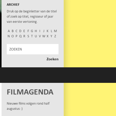
ARCHIEF
Druk op de beginletter van de titel
of zoek op titel, regisseur of jaar
van eerste vertoning.
A
B
C
D
E
F
G
H
I
J
K
L
M
N
O
P
Q
R
S
T
U
V
W
X
Y
Z
FILMAGENDA
Nieuwe films volgen rond half
augustus :)