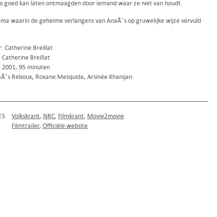
zo goed kan laten ontmaagden door iemand waar ze niet van houdt.
ma waarin de geheime verlangens van AnaÃ¯s op gruwelijke wijze vervuld
: Catherine Breillat
 Catherine Breillat
k, 2001, 95 minuten
Ã¯s Reboux, Roxane Mesquida, Arsinée Khanijan
ES
Volkskrant
NRC
Filmkrant
Movie2movie
Filmtrailer
Officiële website