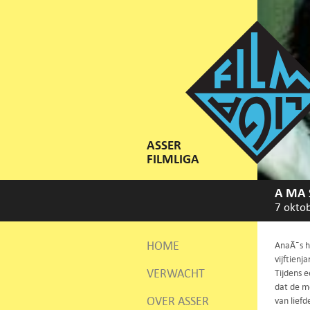
ASSER
FILMLIGA
A MA 
7 okto
HOME
AnaÃ¯s he
vijftienj
VERWACHT
Tijdens e
dat de me
OVER ASSER
van liefd