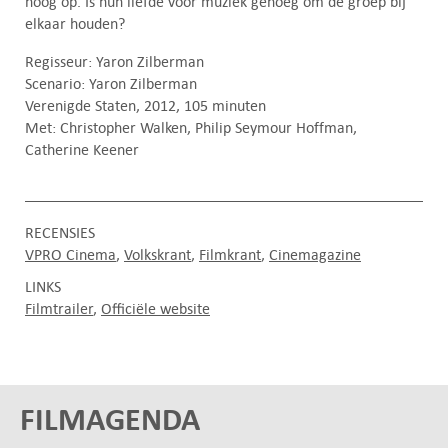
hoog op. Is hun liefde voor muziek genoeg om de groep bij
elkaar houden?
Regisseur: Yaron Zilberman
Scenario: Yaron Zilberman
Verenigde Staten, 2012, 105 minuten
Met: Christopher Walken, Philip Seymour Hoffman,
Catherine Keener
RECENSIES
VPRO Cinema
Volkskrant
Filmkrant
Cinemagazine
LINKS
Filmtrailer
Officiële website
FILMAGENDA