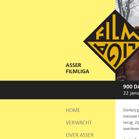
ASSER
FILMLIGA
900 D
22 janu
HOME
Dankzij 
massale 
VERWACHT
terug. Zi
overleve
OVER ASSER