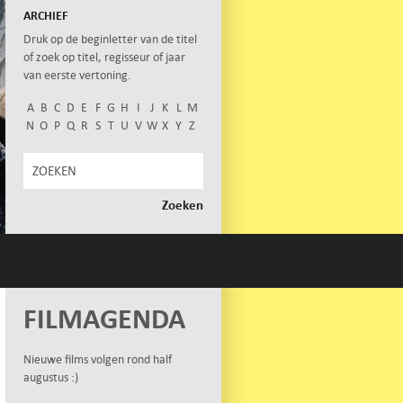
ARCHIEF
Druk op de beginletter van de titel
of zoek op titel, regisseur of jaar
van eerste vertoning.
A
B
C
D
E
F
G
H
I
J
K
L
M
N
O
P
Q
R
S
T
U
V
W
X
Y
Z
FILMAGENDA
Nieuwe films volgen rond half
augustus :)