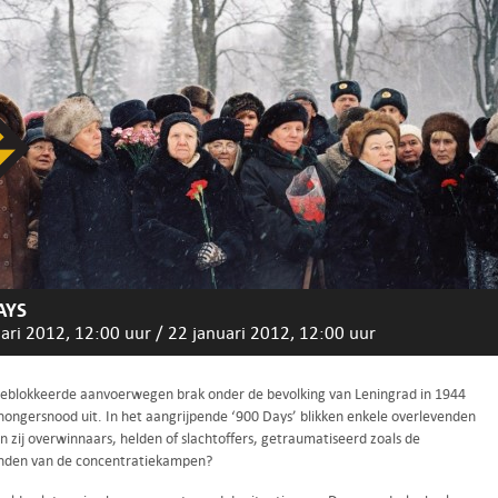
AYS
ari 2012, 12:00 uur
/
22 januari 2012, 12:00 uur
geblokkeerde aanvoerwegen brak onder de bevolking van Leningrad in 1944
hongersnood uit. In het aangrijpende ‘900 Days’ blikken enkele overlevenden
jn zij overwinnaars, helden of slachtoffers, getraumatiseerd zoals de
nden van de concentratiekampen?