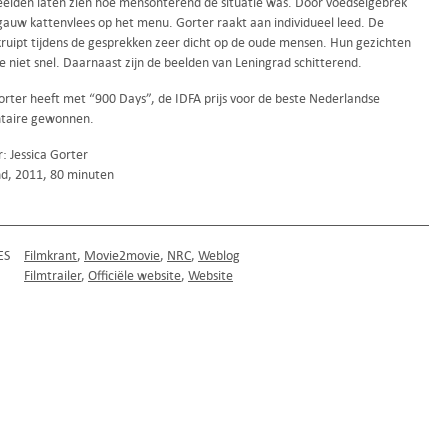
eelden laten zien hoe mensonterend de situatie was. Door voedselgebrek
 gauw kattenvlees op het menu. Gorter raakt aan individueel leed. De
ruipt tijdens de gesprekken zeer dicht op de oude mensen. Hun gezichten
e niet snel. Daarnaast zijn de beelden van Leningrad schitterend.
Gorter heeft met “900 Days”, de IDFA prijs voor de beste Nederlandse
taire gewonnen.
: Jessica Gorter
d, 2011, 80 minuten
ES
Filmkrant
Movie2movie
NRC
Weblog
Filmtrailer
Officiële website
Website