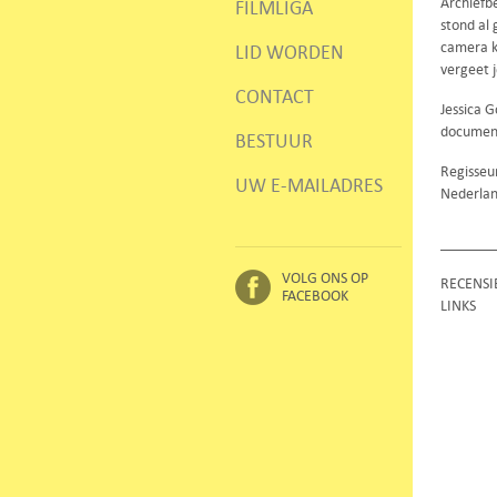
Archiefb
FILMLIGA
stond al
camera k
LID WORDEN
vergeet j
CONTACT
Jessica 
documen
BESTUUR
Regisseur
UW E-MAILADRES
Nederlan
VOLG ONS OP
RECENSI
FACEBOOK
LINKS