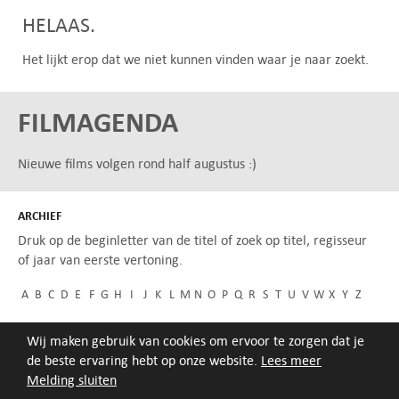
HELAAS.
Het lijkt erop dat we niet kunnen vinden waar je naar zoekt.
FILMAGENDA
Nieuwe films volgen rond half augustus :)
ARCHIEF
Druk op de beginletter van de titel of zoek op titel, regisseur
of jaar van eerste vertoning.
A
B
C
D
E
F
G
H
I
J
K
L
M
N
O
P
Q
R
S
T
U
V
W
X
Y
Z
Wij maken gebruik van cookies om ervoor te zorgen dat je
de beste ervaring hebt op onze website.
Lees meer
Melding sluiten